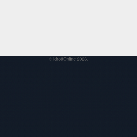
© IdrottOnline 2026.