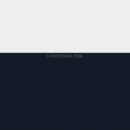
© IdrottOnline 2026.