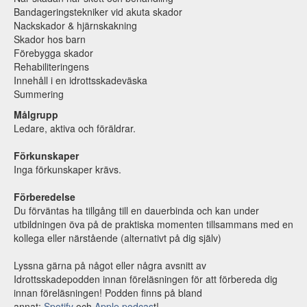
Bandageringstekniker vid akuta skador
Nackskador & hjärnskakning
Skador hos barn
Förebygga skador
Rehabiliteringens
Innehåll i en idrottsskadeväska
Summering
Målgrupp
Ledare, aktiva och föräldrar.
Förkunskaper
Inga förkunskaper krävs.
Förberedelse
Du förväntas ha tillgång till en dauerbinda och kan under
utbildningen öva på de praktiska momenten tillsammans med en
kollega eller närstående (alternativt på dig själv)
Lyssna gärna på något eller några avsnitt av
Idrottsskadepodden innan föreläsningen för att förbereda dig
innan föreläsningen! Podden finns på bland
annat:
Spotify
och
Apple podcas
t!