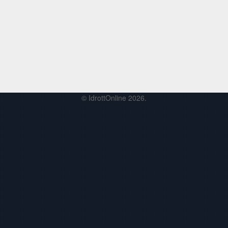
© IdrottOnline 2026.