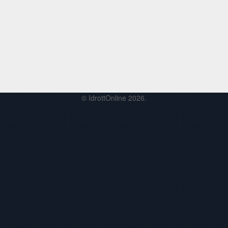
© IdrottOnline 2026.