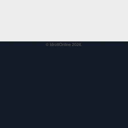
© IdrottOnline 2026.