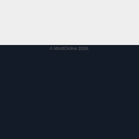
© IdrottOnline 2026.