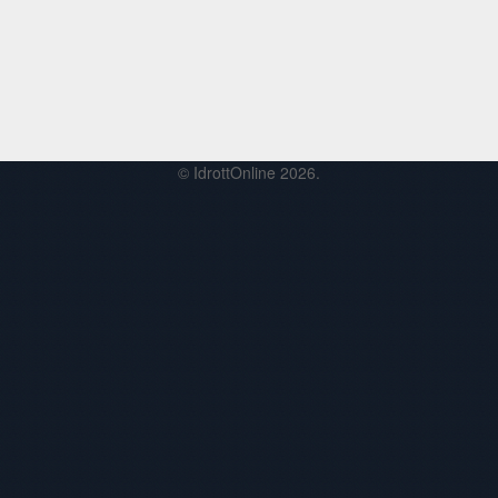
© IdrottOnline 2026.