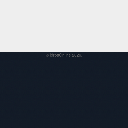
© IdrottOnline 2026.