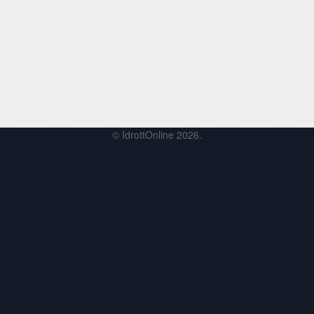
© IdrottOnline 2026.