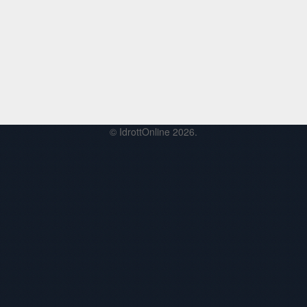
© IdrottOnline 2026.