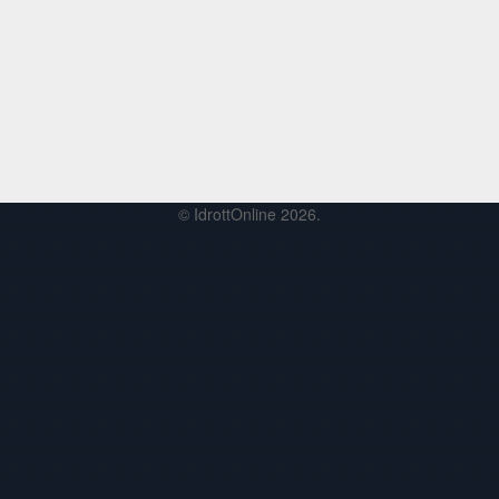
© IdrottOnline 2026.