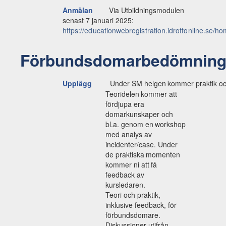
Anmälan
Via Utbildningsmodulen
senast 7 januari 2025:
https://educationwebregistration.idrottonline.se/
Förbundsdomarbedömnin
Upplägg
Under
SM
helgen
kommer
praktik
o
Teoridelen
kommer
att
fördjupa
era
domarkunskaper
och
bl.a.
genom
en
workshop
med
analys
av
incidenter/case. Under
de
praktiska
momenten
kommer
ni
att
få
feedback
av
kursledaren.
Teori och praktik,
inklusive feedback, för
förbundsdomare.
Diskussioner utifrån