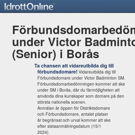
Förbundsdomarbedö
under Victor Badmin
(Senior) i Borås
Ta chansen att vidareutbilda dig till
förbundsdomare!
Vidareutbilda dig till
Förbundsdomare under Victor Badminton SM.
Förbundsdomarbedömningen kommer att ske
under SM i Borås, där du får
möjligheten att
använda dina kunskaper som domare på den
största
nationella
scenen.
Anmälan är öppen för Distriktsdomare
och Förbundsdomare,
antalet
platser
är
begränsat
och
urval
kommer
att
ske
efter
sista
anmälningsdatum
(15/1
2024)