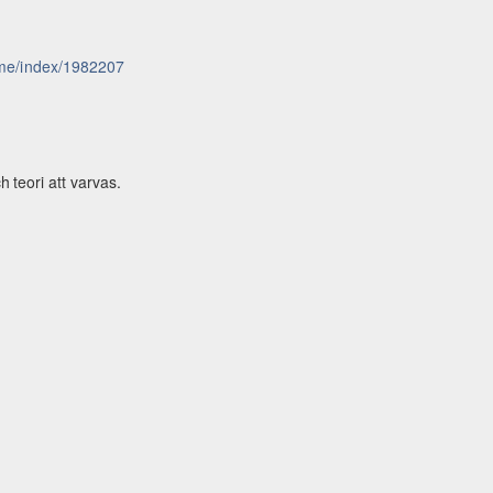
home/index/1982207
g
ch
teori
att
varvas.